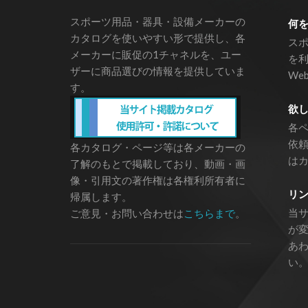
スポーツ用品・器具・設備メーカーの
何
カタログを使いやすい形で提供し、各
ス
メーカーに販促の1チャネルを、ユー
を
ザーに商品選びの情報を提供していま
We
す。
欲
各
依
各カタログ・ページ等は各メーカーの
は
了解のもとで掲載しており、動画・画
像・引用文の著作権は各権利所有者に
リ
帰属します。
当サ
ご意見・お問い合わせは
こちらまで
。
が
あ
い