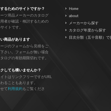
をするためのサイトですか？
Home
ポーツ用品メーカーのカタログ
about
利用者が確認・検討するための
メーカーから探す
bサイトです。
カタログ年度から探す
目次分類（五十音順）で
しい商品があります
ページのフォームから見積をご
頼下さい。フォームが無い場合
カタログの有効期限切れです。
ンクしても構いませんか？
イトはリンクフリーですがURL
変わることもあります。
わせて
利用規約
もご覧くださ
。