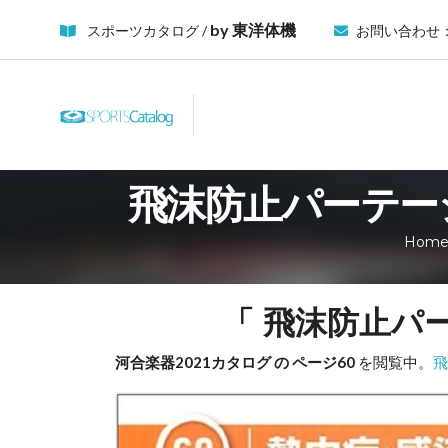
by 東洋体機
スポーツカタログ /
お問い合わせ
飛沫防止パーテーシ
Hom
「 飛沫防止パ
河合楽器2021カタログ の ページ60
を閲覧中。
飛