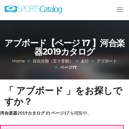
アブボード【ページ 17 】河合楽
器2019カタログ
Home
目次分類（五十音順）
あ行
アブボード
ページ17
「 アブボード 」をお探しで
すか？
河合楽器2019カタログ の ページ17
を閲覧中。