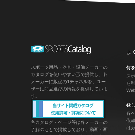
よ
スポーツ用品・器具・設備メーカーの
何
カタログを使いやすい形で提供し、各
ス
メーカーに販促の1チャネルを、ユー
を
ザーに商品選びの情報を提供していま
We
す。
欲
各
依
各カタログ・ページ等は各メーカーの
は
了解のもとで掲載しており、動画・画