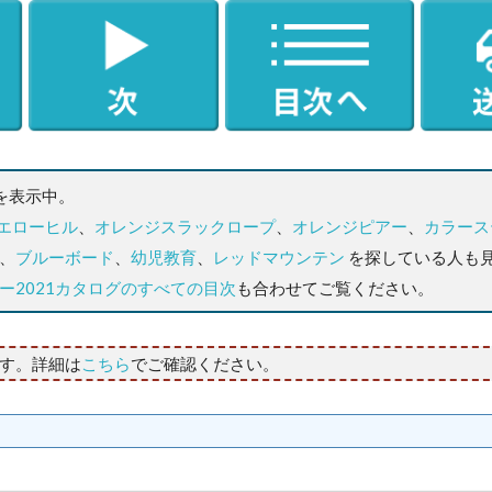
6を表示中。
エローヒル
、
オレンジスラックロープ
、
オレンジピアー
、
カラース
、
ブルーボード
、
幼児教育
、
レッドマウンテン
を探している人も
ー2021カタログのすべての目次
も合わせてご覧ください。
す。詳細は
こちら
でご確認ください。