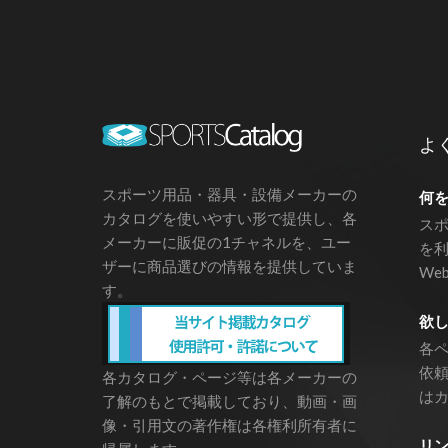
よ
スポーツ用品・器具・設備メーカーの
何
カタログを使いやすい形で提供し、各
ス
メーカーに販促の1チャネルを、ユー
を
ザーに商品選びの情報を提供していま
We
す。
欲
各
依
各カタログ・ページ等は各メーカーの
は
了解のもとで掲載しており、動画・画
像・引用文の著作権は各権利所有者に
リ